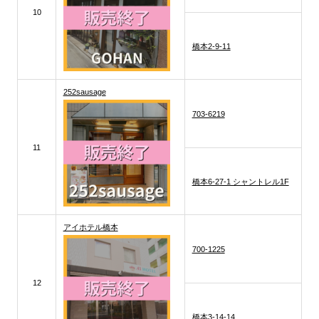
10
橋本2-9-11
252sausage
703-6219
11
橋本6-27-1 シャントレル1F
アイホテル橋本
700-1225
12
橋本3-14-14