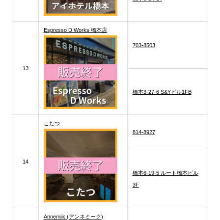
Espresso D Works 橋本店
703-8503
13
橋本3-27-6 S&Yビル1FB
こたつ
814-8927
14
橋本6-19-5 ルート橋本ビル
3F
Annemiik (アンネミーク)