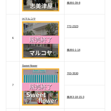
橋本6-39-8
㈲マルコヤ
772-2323
6
橋本6-1-14
Sweet flower
703-3530
7
橋本3-18-15-3