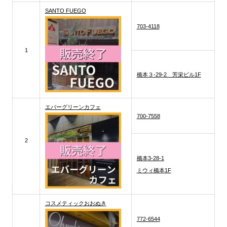
SANTO FUEGO
703-4118
1
橋本３-29-2 芳栄ビル1F
エバーグリーンカフェ
700-7558
2
橋本3-28-1
ミウィ橋本1F
コスメティックおおぬき
772-6544