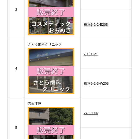
3
橋本6-2-2-E205
さとう歯科クリニック
700-1121
4
橋本6-2-3-W203
志美津屋
773-3606
5