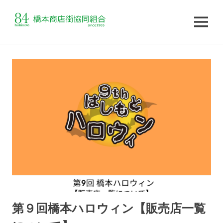
MENU
コ
ン
テ
ン
ツ
へ
ス
キ
ッ
プ
第９回橋本ハロウィン【販売店一覧