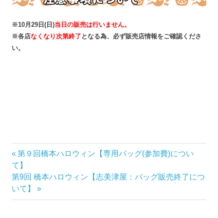
※10月29日(日)
当日の販売は行いません。
※各店
なくなり次第終了
となる為、必ず販売店情報をご確認くださ
い。
前
第９回橋本ハロウィン【専用バッグ(参加費)につい
投
の
て】
稿
次
記
第9回 橋本ハロウィン【志美津屋：バッグ販売終了につ
の
事:
いて】
ナ
記
事: