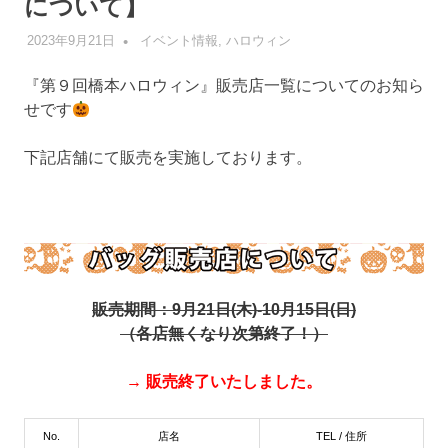
について】
2023年9月21日
管理者
イベント情報
,
ハロウィン
『第９回橋本ハロウィン』販売店一覧についてのお知ら
せです
下記店舗にて販売を実施しております。
販売期間：9月21日(木)-10月15日(日)
（各店無くなり次第終了！）
→ 販売終了いたしました。
No.
店名
TEL / 住所