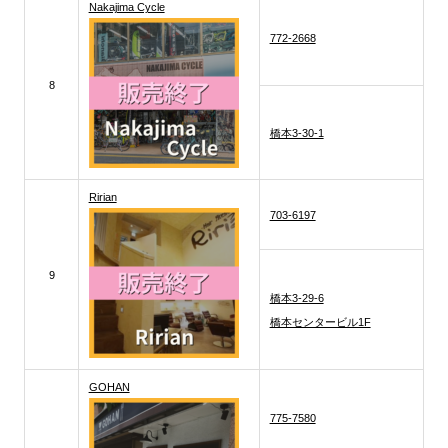
Nakajima Cycle
772-2668
8
橋本3-30-1
Ririan
703-6197
9
橋本3-29-6
橋本センタービル1F
GOHAN
775-7580