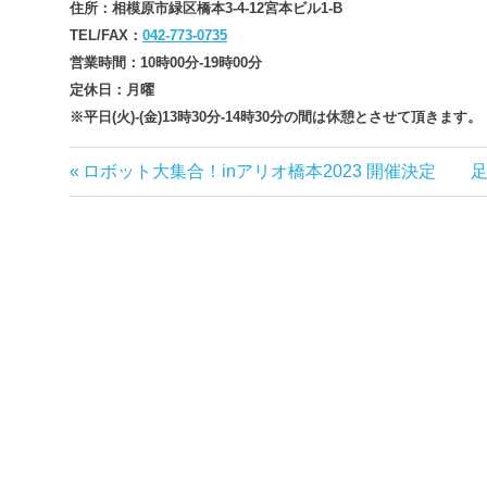
住所：相模原市緑区橋本3-4-12宮本ビル1-B
TEL/FAX：
042-773-0735
営業時間：10時00分-19時00分
定休日：月曜
※平日(火)‐(金)13時30分-14時30分の間は休憩とさせて頂きます。
前
ロボット大集合！inアリオ橋本2023 開催決定
足
投
の
稿
記
事:
事
ナ
ビ
ゲ
ー
シ