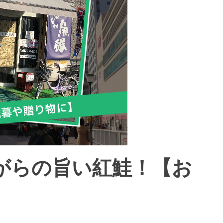
がらの旨い紅鮭！【お