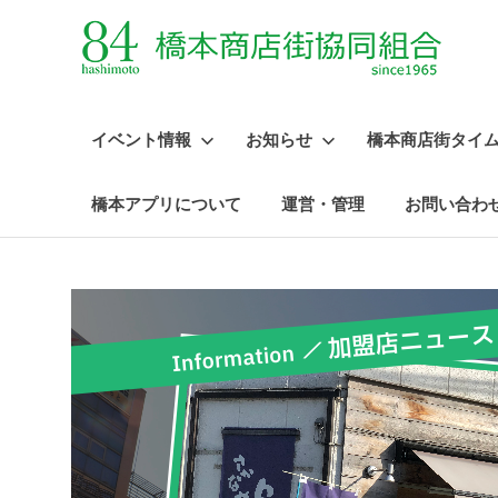
イベント情報
お知らせ
橋本商店街タイ
橋本アプリについて
運営・管理
お問い合わ
コ
ン
テ
ン
ツ
へ
ス
キ
ッ
プ