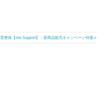
次
育整体【mix Support】：新商品販売キャンペーン特価
の
記
: