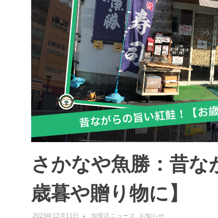
さかなや魚勝：昔な
歳暮や贈り物に】
2023年12月11日
管理者
加盟店ニュース
,
お知らせ