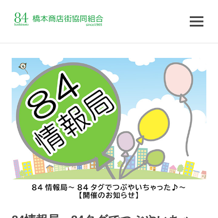
MENU
コ
ン
テ
ン
ツ
へ
ス
キ
ッ
プ