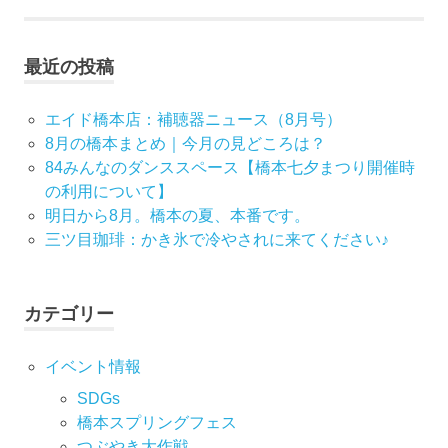
ビ
ゲ
最近の投稿
ー
エイド橋本店：補聴器ニュース（8月号）
シ
8月の橋本まとめ｜今月の見どころは？
84みんなのダンススペース【橋本七夕まつり開催時
ョ
の利用について】
ン
明日から8月。橋本の夏、本番です。
三ツ目珈琲：かき氷で冷やされに来てください♪
カテゴリー
イベント情報
SDGs
橋本スプリングフェス
つぶやき大作戦