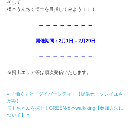
そして、
橋本うんちく博士を目指してみよう！！！
－－－－－－－－
開催期間：2月1日 – 2月29日
－－－－－－－－
※掲出エリア等は順次発信いたします。
前
「働く」と「ダイバーシティ」【提供元：ソレイユさ
投
の
がみ】
稿
次
記
モトちゃんを探せ！GREEN橋本walk-king【参加方法に
の
事:
ついて】
ナ
記
事: