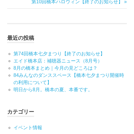
稿
記
次
第10回橋本ハロウィン【終了のお知らせ】
事:
の
ナ
記
事:
ビ
最近の投稿
ゲ
ー
第74回橋本七夕まつり【終了のお知らせ】
エイド橋本店：補聴器ニュース（8月号）
シ
8月の橋本まとめ｜今月の見どころは？
84みんなのダンススペース【橋本七夕まつり開催時
ョ
の利用について】
ン
明日から8月。橋本の夏、本番です。
カテゴリー
イベント情報