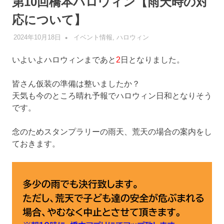
第10回橋本ハロウィン【雨天時の対
応について】
2024年10月18日
管理者
イベント情報
,
ハロウィン
いよいよハロウィンまであと
2
日となりました。
皆さん仮装の準備は整いましたか？
天気も今のところ晴れ予報でハロウィン日和となりそう
です。
念のためスタンプラリーの雨天、荒天の場合の案内をし
ておきます。