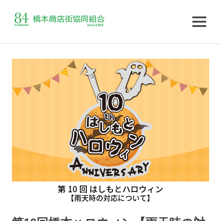
MENU
コ
ン
テ
ン
ツ
へ
ス
キ
ッ
プ