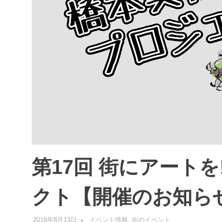
第17回 街にアート
クト【開催のお知ら
2018年8月13日
管理者
イベント情報
,
街のイベント