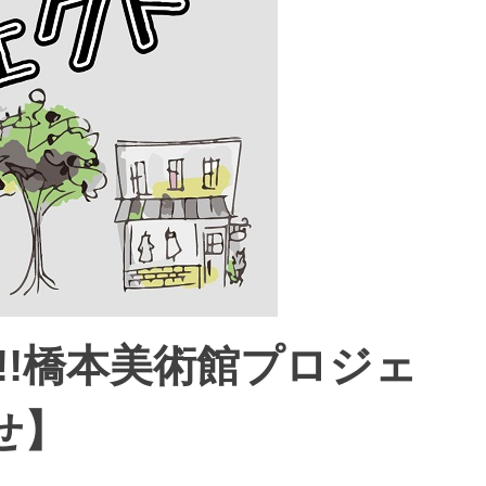
を!!橋本美術館プロジェ
せ】