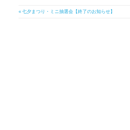
前
七夕まつり・ミニ抽選会【終了のお知らせ】
投
の
稿
記
事:
ナ
ビ
ゲ
ー
シ
ョ
ン