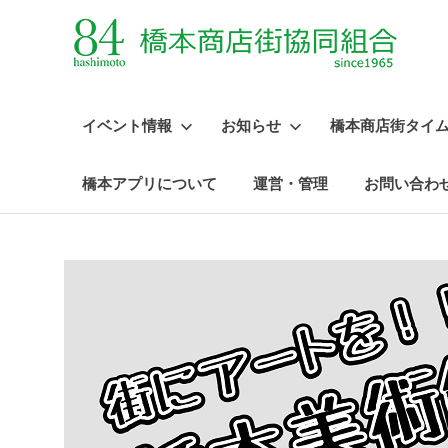
イベント情報
お知らせ
橋本商店街タイ
橋本アプリについて
運営・管理
お問い合わ
コ
ン
テ
ン
ツ
へ
ス
キ
ッ
プ