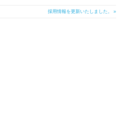
次
採用情報を更新いたしました。
の
記
事: