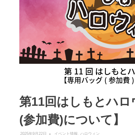
第11回はしもとハ
(参加費)について】
2025年9月22日
管理者
イベント情報
,
ハロウィン