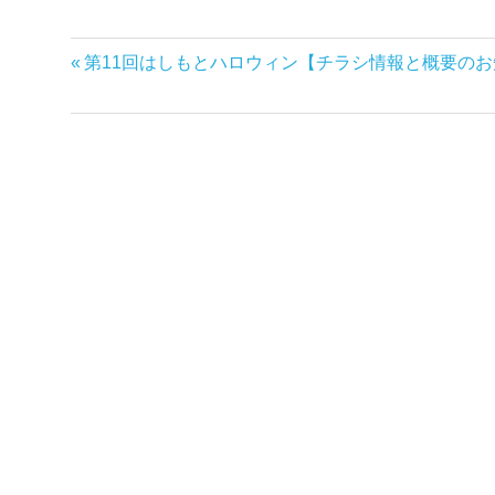
前
第11回はしもとハロウィン【チラシ情報と概要のお
投
の
稿
記
事:
ナ
ビ
ゲ
ー
シ
ョ
ン