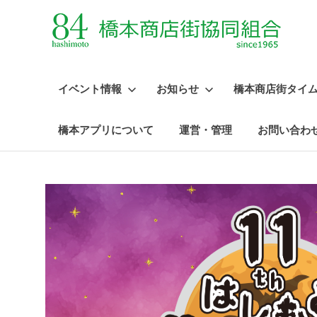
イベント情報
お知らせ
橋本商店街タイ
橋本アプリについて
運営・管理
お問い合わ
コ
ン
テ
ン
ツ
へ
ス
キ
ッ
プ