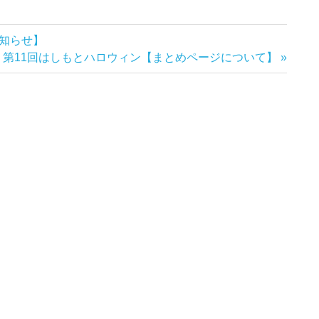
知らせ】
次
第11回はしもとハロウィン【まとめページについて】
の
記
事: