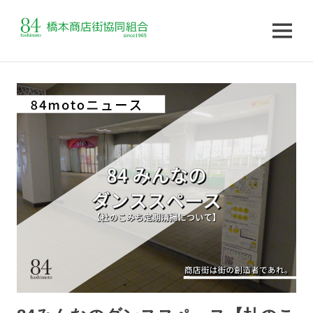
MENU
コ
ン
テ
ン
ツ
へ
ス
キ
ッ
プ