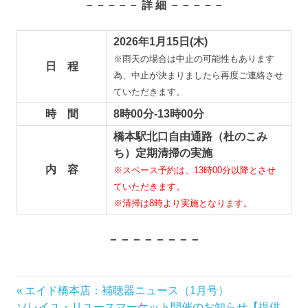
－－－－－ 詳 細 －－－－－
2026年1月15日(木)
※雨天の場合は中止の可能性もあります
日 程
為、中止が決まりましたら再度ご連絡させ
ていただきます。
時 間
8時00分-13時00分
橋本駅北口自由通路（杜のこみ
ち）定期清掃の実施
内 容
※スペース予約は、13時00分以降とさせ
ていただきます。
※清掃は8時より実施となります。
－－－－－－－－
前
エイド橋本店：補聴器ニュース（1月号）
投
次
の
ソレイユ・リユースマーケット開催のお知らせ【提供