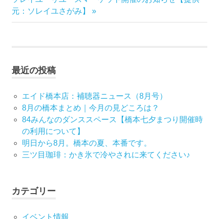
稿
の
記
元：ソレイユさがみ】
記
事:
ナ
事:
ビ
最近の投稿
ゲ
ー
エイド橋本店：補聴器ニュース（8月号）
8月の橋本まとめ｜今月の見どころは？
シ
84みんなのダンススペース【橋本七夕まつり開催時
の利用について】
ョ
明日から8月。橋本の夏、本番です。
ン
三ツ目珈琲：かき氷で冷やされに来てください♪
カテゴリー
イベント情報