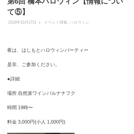
第6回 橋本ハロウィン【情報につい
て⑤】
2018年10月27日
管理者
イベント情報
,
ハロウィン
夜は、はしもとハロウィンパーティー
是非、ご参加ください。
●詳細
場所 自然派ワインバルナナフク
時間 19時〜
料金 3,000円(小人 1,000円)