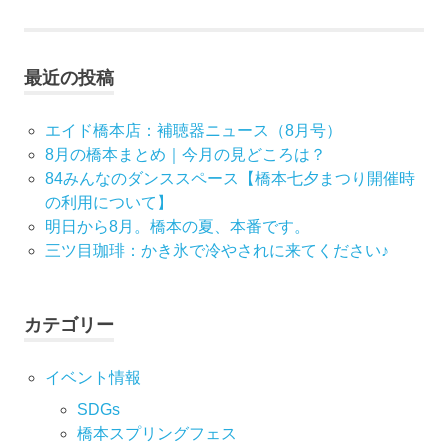
事:
記
ナ
事:
ビ
最近の投稿
ゲ
エイド橋本店：補聴器ニュース（8月号）
ー
8月の橋本まとめ｜今月の見どころは？
84みんなのダンススペース【橋本七夕まつり開催時
シ
の利用について】
明日から8月。橋本の夏、本番です。
ョ
三ツ目珈琲：かき氷で冷やされに来てください♪
ン
カテゴリー
イベント情報
SDGs
橋本スプリングフェス