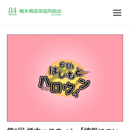
MENU
コ
ン
テ
ン
ツ
へ
ス
キ
ッ
プ