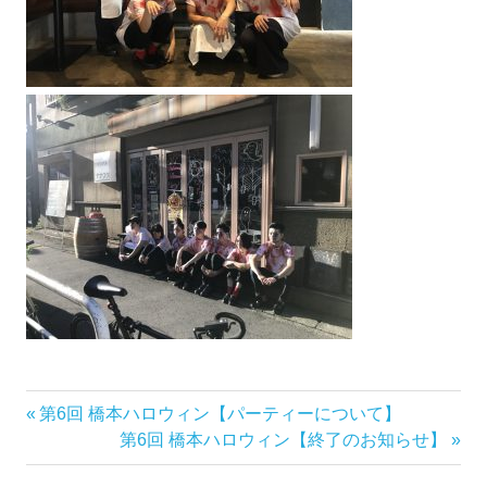
前
第6回 橋本ハロウィン【パーティーについて】
投
の
次
第6回 橋本ハロウィン【終了のお知らせ】
稿
記
の