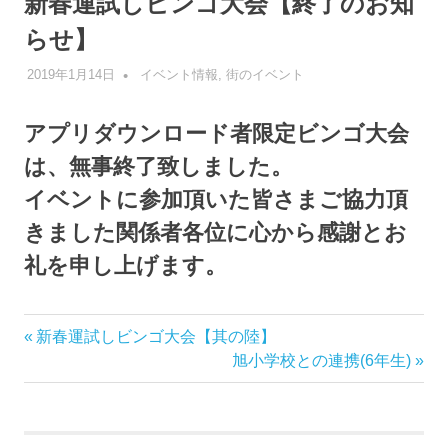
新春運試しビンゴ大会【終了のお知
らせ】
2019年1月14日
管理者
イベント情報
,
街のイベント
アプリダウンロード者限定ビンゴ大会
は、無事終了致しました。
イベントに参加頂いた皆さまご協力頂
きました関係者各位に心から感謝とお
礼を申し上げます。
前
新春運試しビンゴ大会【其の陸】
投
の
次
旭小学校との連携(6年生)
稿
記
の
事:
記
ナ
事: