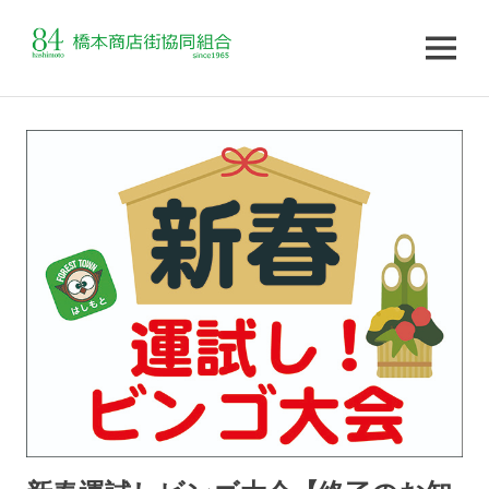
MENU
コ
ン
テ
ン
ツ
へ
ス
キ
ッ
プ