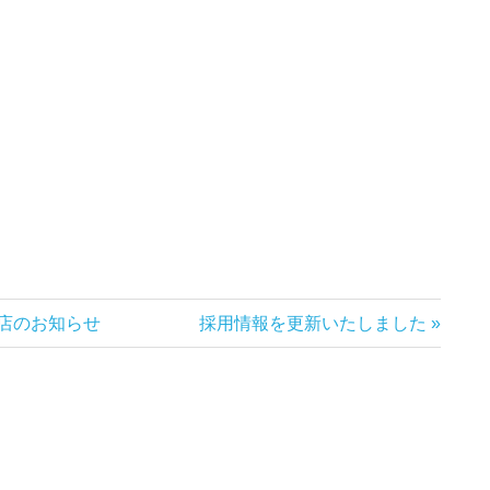
次
店のお知らせ
採用情報を更新いたしました
の
記
事: