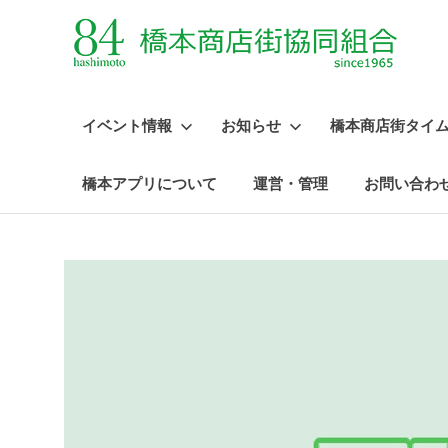
イベント情報
お知らせ
橋本商店街タイ
橋本アプリについて
運営・管理
お問い合わ
コ
ン
テ
ン
ツ
へ
ス
キ
ッ
プ