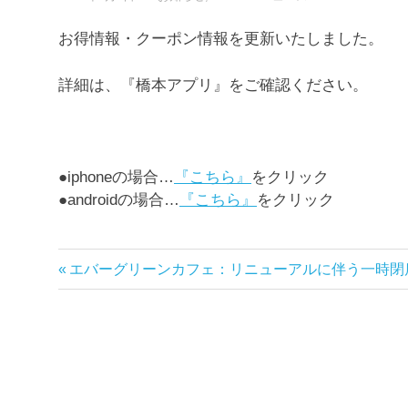
お得情報・クーポン情報を更新いたしました。
詳細は、『橋本アプリ』をご確認ください。
●iphoneの場合…
『こちら』
をクリック
●androidの場合…
『こちら』
をクリック
前
エバーグリーンカフェ：リニューアルに伴う一時閉
投
の
稿
記
事:
ナ
ビ