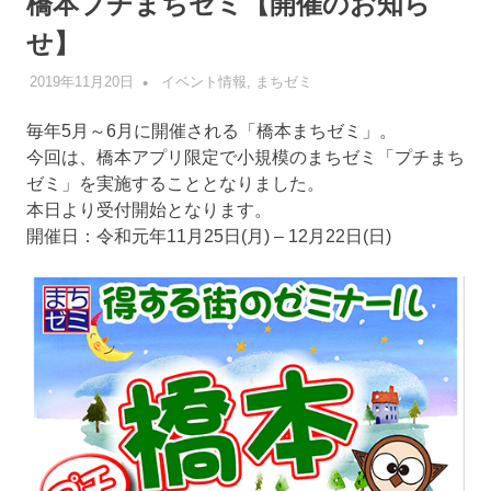
橋本プチまちゼミ【開催のお知ら
せ】
2019年11月20日
管理者
イベント情報
,
まちゼミ
毎年5月～6月に開催される「橋本まちゼミ」。
今回は、橋本アプリ限定で小規模のまちゼミ「プチまち
ゼミ」を実施することとなりました。
本日より受付開始となります。
開催日：令和元年11月25日(月) – 12月22日(日)