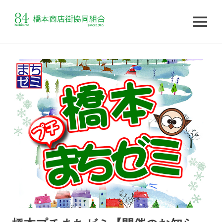
MENU
コ
ン
テ
ン
ツ
へ
ス
キ
ッ
プ