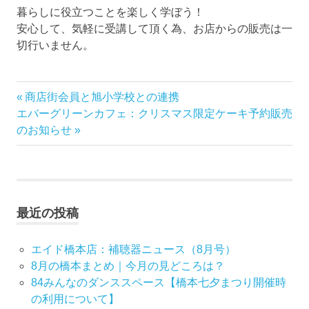
暮らしに役立つことを楽しく学ぼう！
安心して、気軽に受講して頂く為、お店からの販売は一
切行いません。
前
商店街会員と旭小学校との連携
投
次
の
エバーグリーンカフェ：クリスマス限定ケーキ予約販売
稿
の
記
のお知らせ
記
事:
ナ
事:
ビ
最近の投稿
ゲ
ー
エイド橋本店：補聴器ニュース（8月号）
8月の橋本まとめ｜今月の見どころは？
シ
84みんなのダンススペース【橋本七夕まつり開催時
の利用について】
ョ