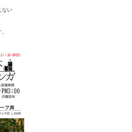
えない
す。