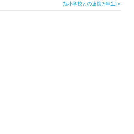
次
旭小学校との連携(5年生)
の
記
事: