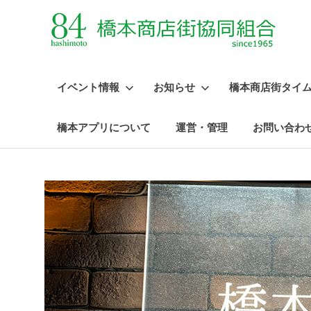
イベント情報
お知らせ
橋本商店街タイ
橋本アプリについて
運営・管理
お問い合わ
コ
ン
テ
ン
ツ
へ
ス
キ
ッ
プ