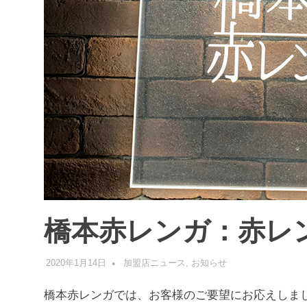
橋本赤レンガ：赤レ
2020年1月14日
管理者
加盟店ニュース
,
お知らせ
橋本赤レンガでは、お客様のご要望にお応えしま