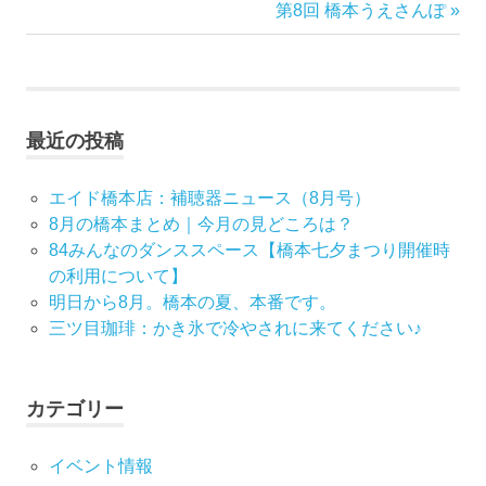
の
次
第8回 橋本うえさんぽ
稿
記
の
事:
記
ナ
事:
ビ
最近の投稿
ゲ
エイド橋本店：補聴器ニュース（8月号）
ー
8月の橋本まとめ｜今月の見どころは？
84みんなのダンススペース【橋本七夕まつり開催時
シ
の利用について】
明日から8月。橋本の夏、本番です。
ョ
三ツ目珈琲：かき氷で冷やされに来てください♪
ン
カテゴリー
イベント情報