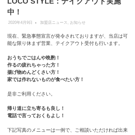
LOCO STYLE：テイクアウト実施
中！
2020年4月9日
管理者
加盟店ニュース
,
お知らせ
現在、緊急事態宣言が発令されておりますが、当店は可
能な限り休まず営業、テイクアウト受付も行います。
おうちでごはんや晩酌！
作るの疲れちゃった方！
揚げ物めんどくさい方！
家では作れないものが食べたい方！
是非ご利用ください。
帰り道に立ち寄るも良し！
電話で言っておくもよし！
下記写真のメニューは一例で、ご相談いただければ出来