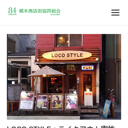
MENU
コ
ン
テ
ン
ツ
へ
ス
キ
ッ
プ