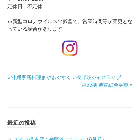
定休日：不定休
※新型コロナウイルスの影響で、営業時間等が変更とな
っている場合があります。
前
沖縄家庭料理まやぁぐすく：投げ銭ジャズライブ
投
の
次
第55期 通常総会実施
稿
記
の
事:
記
ナ
事:
ビ
最近の投稿
ゲ
エイド橋本店：補聴器ニュース（8月号）