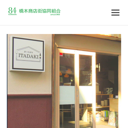
MENU
コ
ン
テ
ン
ツ
へ
ス
キ
ッ
プ