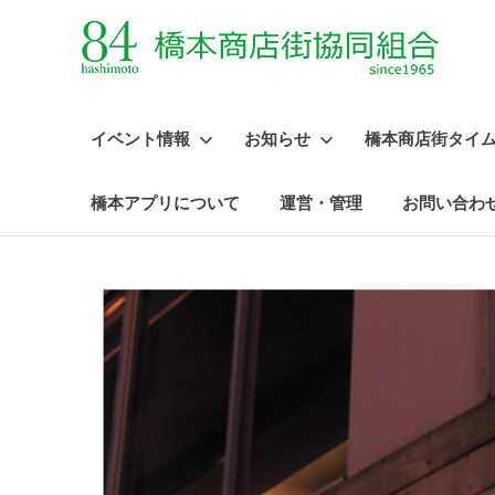
イベント情報
お知らせ
橋本商店街タイ
橋本アプリについて
運営・管理
お問い合わ
コ
ン
テ
ン
ツ
へ
ス
キ
ッ
プ