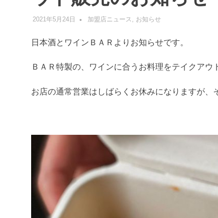
2021年5月24日
管理者
加盟店ニュース
,
お知らせ
日本酒とワインＢＡＲよりお知らせです。
ＢＡＲ特製の、ワインに合うお料理をテイクアウ
お店の通常営業はしばらくお休みになりますが、