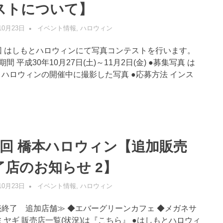
ストについて】
10月23日
管理者
イベント情報
,
ハロウィン
回 はしもとハロウィンにて写真コンテストを行います。
期間 平成30年10月27日(土)～11月2日(金) ●募集写真 は
ハロウィンの開催中に撮影した写真 ●応募方法 インス
6回 橋本ハロウィン【追加販売
了店のお知らせ 2】
10月23日
管理者
イベント情報
,
ハロウィン
売終了 追加店舗≫ ◆エバーグリーンカフェ ◆メガネサ
ミヤギ 販売店一覧(状況)は『こちら』 ●はしもとハロウィ