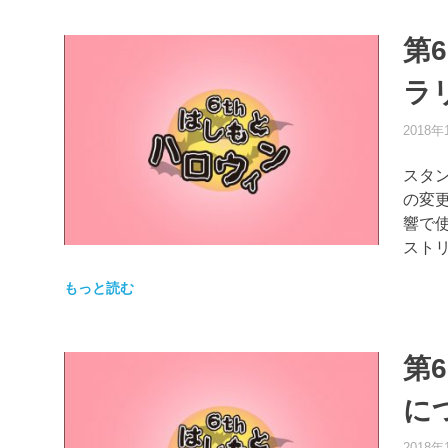
第
ラ
2018年
スタ
の変
響で
ストリ
もっと読む
第
に
2018年