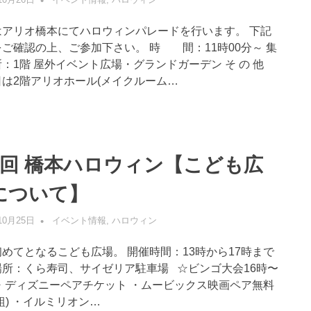
はアリオ橋本にてハロウィンパレードを行います。 下記
ご確認の上、ご参加下さい。 時 間：11時00分～ 集
：1階 屋外イベント広場・グランドガーデン そ の 他
日は2階アリオホール(メイクルーム…
6回 橋本ハロウィン【こども広
について】
10月25日
管理者
イベント情報
,
ハロウィン
めてとなるこども広場。 開催時間：13時から17時まで
場所：くら寿司、サイゼリア駐車場 ☆ビンゴ大会16時〜
 ・ディズニーペアチケット ・ムービックス映画ペア無料
組) ・イルミリオン…