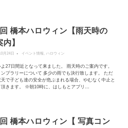
6回 橋本ハロウィン【雨天時の
案内】
10月24日
管理者
イベント情報
,
ハロウィン
いよ27日間近となって来ました。 雨天時のご案内です。
タンプラリーについて 多少の雨でも決行致します。 ただ
荒天で子ども達の安全が危ぶまれる場合、やむなく中止と
頂きます。 ※朝10時に、はしもとアプリ…
6回 橋本ハロウィン【 写真コン