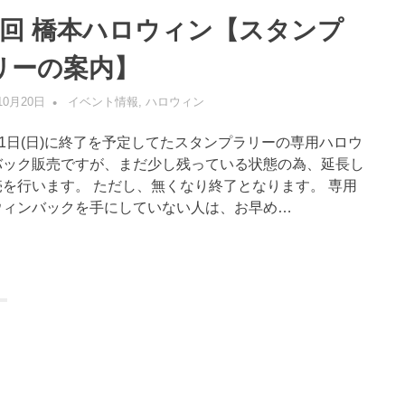
6回 橋本ハロウィン【スタンプ
リーの案内】
10月20日
管理者
イベント情報
,
ハロウィン
21日(日)に終了を予定してたスタンプラリーの専用ハロウ
バック販売ですが、まだ少し残っている状態の為、延長し
売を行います。 ただし、無くなり終了となります。 専用
ウィンバックを手にしていない人は、お早め…