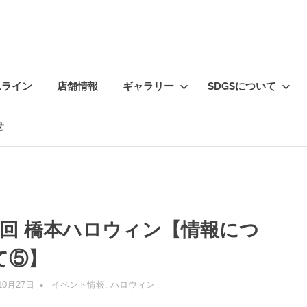
ムライン
店舗情報
ギャラリー
SDGSについて
せ
6回 橋本ハロウィン【情報につ
て⑤】
10月27日
管理者
イベント情報
,
ハロウィン