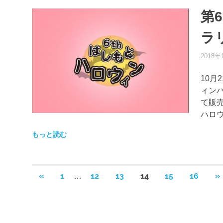
第
ラ
2018年
10月
ィン
て販
ハロ
もっと読む
投
前
次
«
1
12
13
14
15
16
»
…
の
の
稿
記
記
事
事
ナ