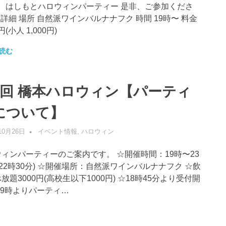
、はしもとハロウィンパーティー 是非、ご参加くださ
●詳細 場所 自然派ワインバルナナフク 時間 19時〜 料金
0円(小人 1,000円)
読む
6回 橋本ハロウィン【パーティ
について】
10月26日
管理者
イベント情報
,
ハロウィン
ィンパーティーのご案内です。 ☆開催時間：19時〜23
O22時30分) ☆開催場所：自然派ワインバルナナフク ☆飲
放題3000円(高校生以下1000円) ☆18時45分より受付開
19時よりパーティ…