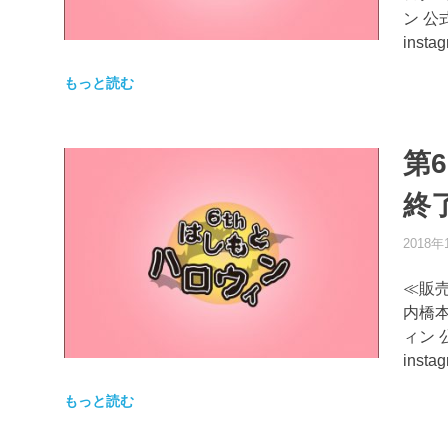
ン 公
inst
もっと読む
第
終
2018年
≪販
内橋本
ィン 
inst
もっと読む