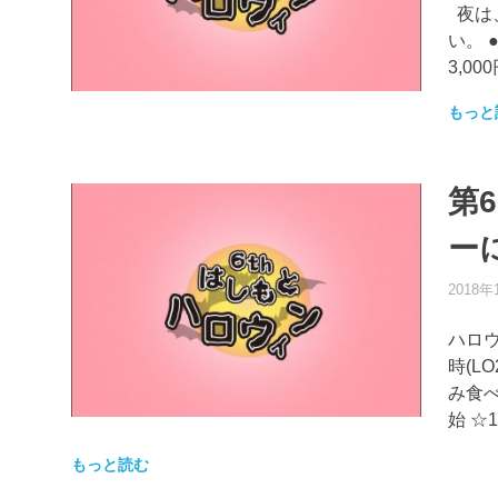
夜は
い。 
3,00
もっと
第
ー
2018年
ハロウ
時(L
み食べ
始 ☆
もっと読む