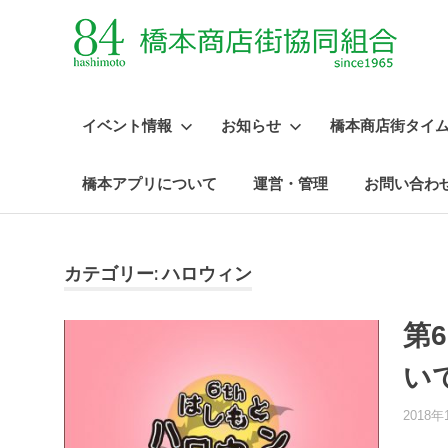
イベント情報
お知らせ
橋本商店街タイ
橋本アプリについて
運営・管理
お問い合わ
コ
ン
テ
カテゴリー:
ハロウィン
ン
ツ
第
へ
ス
い
キ
ッ
2018年
プ