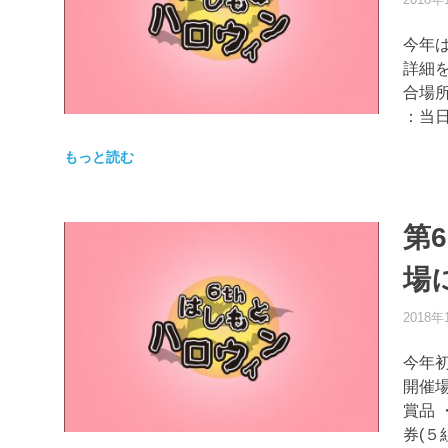
今年
詳細を
合場所
：当
もっと読む
第
場
2018年
今年初
開催
賞品
券(５