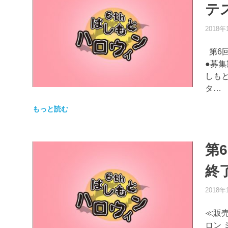
テ
2018年
第6
●募集
しもと
タ…
もっと読む
第
終
2018年
≪販
ロン 