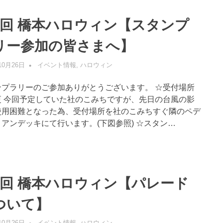
6回 橋本ハロウィン【スタンプ
リー参加の皆さまへ】
10月26日
管理者
イベント情報
,
ハロウィン
ンプラリーのご参加ありがとうございます。 ☆受付場所
更 今回予定していた社のこみちですが、先日の台風の影
使用困難となった為、受付場所を社のこみちすぐ隣のペデ
アンデッキにて行います。(下図参照) ☆スタン…
6回 橋本ハロウィン【パレード
ついて】
10月26日
管理者
イベント情報
,
ハロウィン