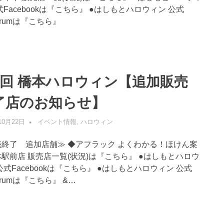
式Facebookは『こちら』 ●はしもとハロウィン 公式
agrumは『こちら』
6回 橋本ハロウィン【追加販売
了店のお知らせ】
10月22日
管理者
イベント情報
,
ハロウィン
売終了 追加店舗≫ ◆アフラック よくわかる！ほけん案
駅前店 販売店一覧(状況)は『こちら』 ●はしもとハロウ
公式Facebookは『こちら』 ●はしもとハロウィン 公式
agrumは『こちら』 &…