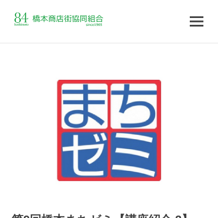
MENU
コ
ン
テ
ン
ツ
へ
ス
キ
ッ
プ