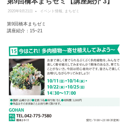
第9回橋本まちゼミ【講座紹介 3】
2020年9月21日
管理者
イベント情報
,
まちゼミ
第9回橋本まちゼミ
講座紹介：15~21