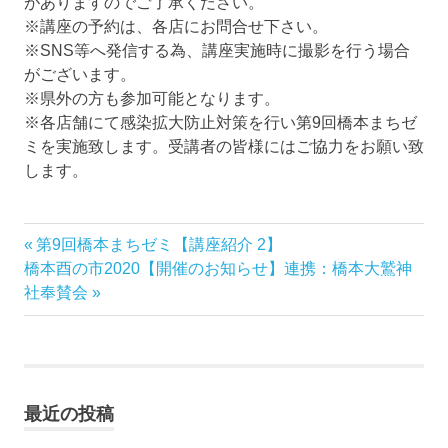
がありますのでご了承ください。
※講座の予約は、各店にお問合せ下さい。
※SNS等へ発信する為、講座実施時に撮影を行う場合
がございます。
※県外の方も参加可能となります。
※各店舗にて感染拡大防止対策を行い第9回橋本まちゼ
ミを実施致します。受講者の皆様にはご協力をお願い致
します。
前
第9回橋本まちゼミ【講座紹介 2】
投
次
の
橋本酉の市2020【開催のお知らせ】連携：橋本大鷲神
稿
の
記
社奉賛会
記
事:
ナ
事:
ビ
最近の投稿
ゲ