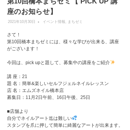
第10回橋本まちゼミ【 PICK UP 講
座のお知らせ】
2021年10月30日
管理者
イベント情報
,
まちゼミ
さて！
第10回橋本まちゼミには、様々な学びが出来る、講座
がございます！
今回は、pick upと題して、募集中の講座をご紹介
講 座：21
題 名：簡単&楽しいセルフジェルネイルレッスン
店 名：エムズネイル橋本店
募集日：11月2日午前、16日午後、25日
■店舗より
自分でネイルアート迄は難しい
スタンプを爪に押して簡単に綺麗なアートが出来ます。