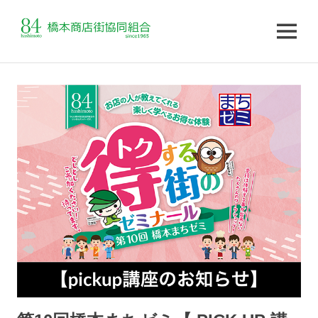
MENU
コ
ン
テ
ン
ツ
へ
ス
キ
ッ
プ