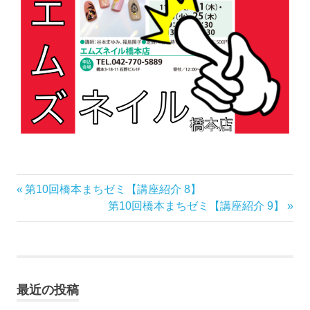
前
第10回橋本まちゼミ【講座紹介 8】
投
の
次
第10回橋本まちゼミ【講座紹介 9】
稿
記
の
事:
記
ナ
事:
ビ
最近の投稿