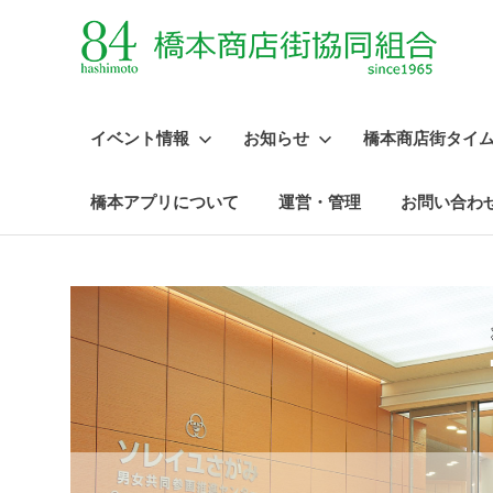
イベント情報
お知らせ
橋本商店街タイ
橋本アプリについて
運営・管理
お問い合わ
コ
ン
テ
ン
ツ
へ
ス
キ
ッ
プ