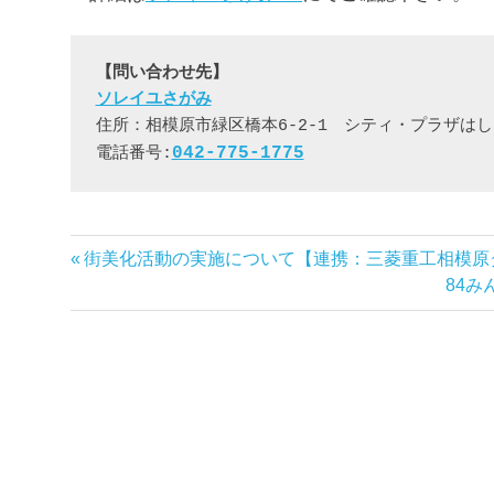
ソレイユさがみ
住所：相模原市緑区橋本6-2-1　シティ・プラザはしも
042-775-1775
電話番号:
前
街美化活動の実施について【連携：三菱重工相模原
投
の
次
84
稿
記
の
事:
記
ナ
事:
ビ
ゲ