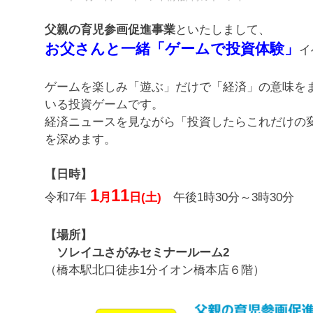
父親の育児参画促進事業
といたしまして、
お父さんと一緒「ゲームで投資体験」
イ
ゲームを楽しみ「遊ぶ」だけで「経済」の意味を
いる投資ゲームです。
経済ニュースを見ながら「投資したらこれだけの
を深めます。
【日時】
1
11
月
日(土)
令和7年
午後1時30分～3時30分
【場所】
ソレイユさがみセミナールーム2
（橋本駅北口徒歩1分イオン橋本店６階）