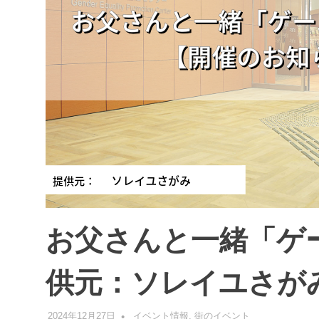
お父さんと一緒「ゲ
供元：ソレイユさが
2024年12月27日
管理者
イベント情報
,
街のイベント